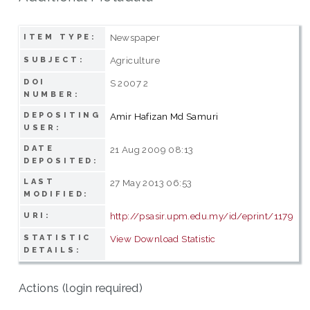
Newspaper
ITEM TYPE:
Agriculture
SUBJECT:
DOI
S 2007 2
NUMBER:
DEPOSITING
Amir Hafizan Md Samuri
USER:
DATE
21 Aug 2009 08:13
DEPOSITED:
LAST
27 May 2013 06:53
MODIFIED:
http://psasir.upm.edu.my/id/eprint/1179
URI:
STATISTIC
View Download Statistic
DETAILS:
Actions (login required)