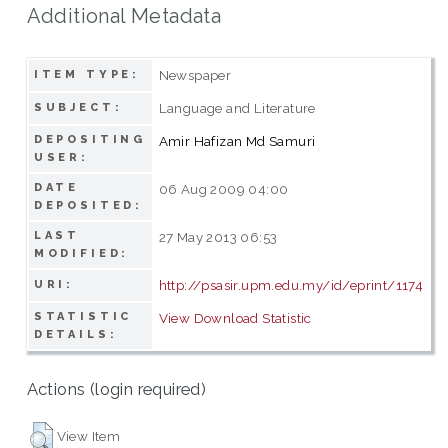
Additional Metadata
Newspaper
ITEM TYPE:
Language and Literature
SUBJECT:
DEPOSITING
Amir Hafizan Md Samuri
USER:
DATE
06 Aug 2009 04:00
DEPOSITED:
LAST
27 May 2013 06:53
MODIFIED:
http://psasir.upm.edu.my/id/eprint/1174
URI:
STATISTIC
View Download Statistic
DETAILS:
Actions (login required)
View Item