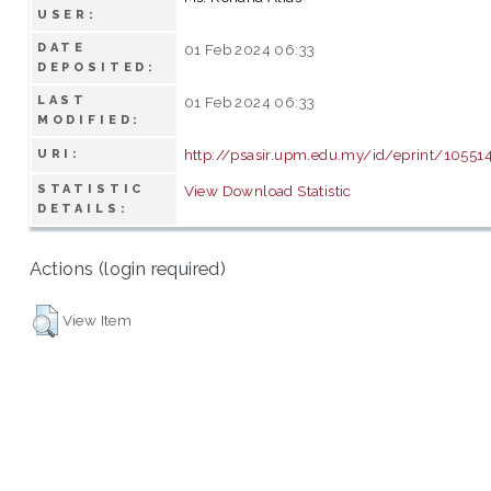
USER:
DATE
01 Feb 2024 06:33
DEPOSITED:
LAST
01 Feb 2024 06:33
MODIFIED:
http://psasir.upm.edu.my/id/eprint/10551
URI:
STATISTIC
View Download Statistic
DETAILS:
Actions (login required)
View Item