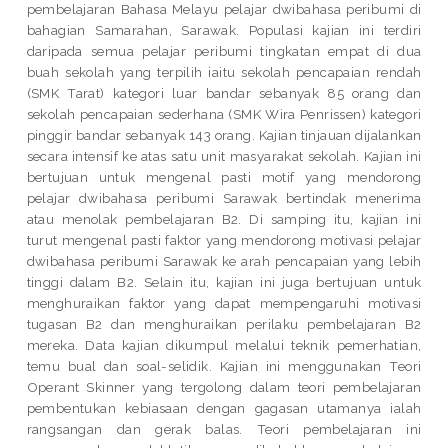
pembelajaran Bahasa Melayu pelajar dwibahasa peribumi di
bahagian Samarahan, Sarawak. Populasi kajian ini terdiri
daripada semua pelajar peribumi tingkatan empat di dua
buah sekolah yang terpilih iaitu sekolah pencapaian rendah
(SMK Tarat) kategori luar bandar sebanyak 85 orang dan
sekolah pencapaian sederhana (SMK Wira Penrissen) kategori
pinggir bandar sebanyak 143 orang. Kajian tinjauan dijalankan
secara intensif ke atas satu unit masyarakat sekolah. Kajian ini
bertujuan untuk mengenal pasti motif yang mendorong
pelajar dwibahasa peribumi Sarawak bertindak menerima
atau menolak pembelajaran B2. Di samping itu, kajian ini
turut mengenal pasti faktor yang mendorong motivasi pelajar
dwibahasa peribumi Sarawak ke arah pencapaian yang lebih
tinggi dalam B2. Selain itu, kajian ini juga bertujuan untuk
menghuraikan faktor yang dapat mempengaruhi motivasi
tugasan B2 dan menghuraikan perilaku pembelajaran B2
mereka. Data kajian dikumpul melalui teknik pemerhatian,
temu bual dan soal-selidik. Kajian ini menggunakan Teori
Operant Skinner yang tergolong dalam teori pembelajaran
pembentukan kebiasaan dengan gagasan utamanya ialah
rangsangan dan gerak balas. Teori pembelajaran ini