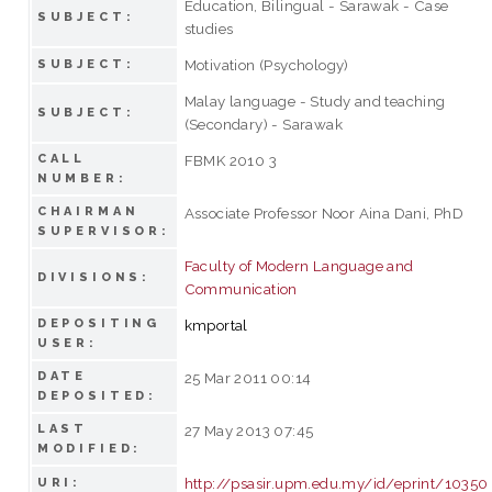
Education, Bilingual - Sarawak - Case
SUBJECT:
studies
Motivation (Psychology)
SUBJECT:
Malay language - Study and teaching
SUBJECT:
(Secondary) - Sarawak
CALL
FBMK 2010 3
NUMBER:
CHAIRMAN
Associate Professor Noor Aina Dani, PhD
SUPERVISOR:
Faculty of Modern Language and
DIVISIONS:
Communication
DEPOSITING
kmportal
USER:
DATE
25 Mar 2011 00:14
DEPOSITED:
LAST
27 May 2013 07:45
MODIFIED:
http://psasir.upm.edu.my/id/eprint/10350
URI: